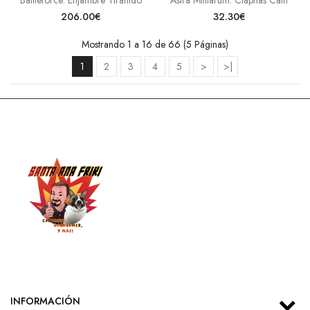
Battleforce: Enjambre Tiránido
Astra Militarum: Ciaphas Cain
206.00€
32.30€
Mostrando 1 a 16 de 66 (5 Páginas)
1
2
3
4
5
>
>|
INFORMACIÓN